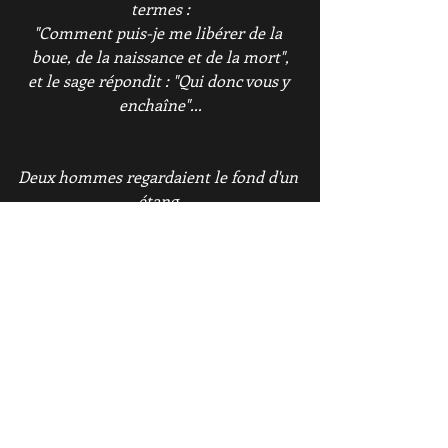
termes :
"Comment puis-je me libérer de la 
boue, de la naissance et de la mort",
et le sage répondit : "Qui donc vous y 
enchaîne"...
Deux hommes regardaient le fond d'un 
étang.
L'un dit : "J'y vois beaucoup de boue, 
une chaussure et une boîte de 
conserve rouillée".
L'autre enchaîna : "Je vois aussi tout 
cela, mais de surcroît, j'admire le reflet 
merveilleux du ciel à sa surface".
A méditer