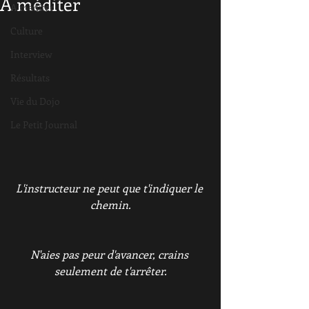
A méditer
A méditer
Culture
Interview
Résultats
Vie du Dojo
Le Petit Journal
L'instructeur ne peut que t'indiquer le 
chemin.
N'aies pas peur d'avancer, crains 
seulement de t'arrêter.