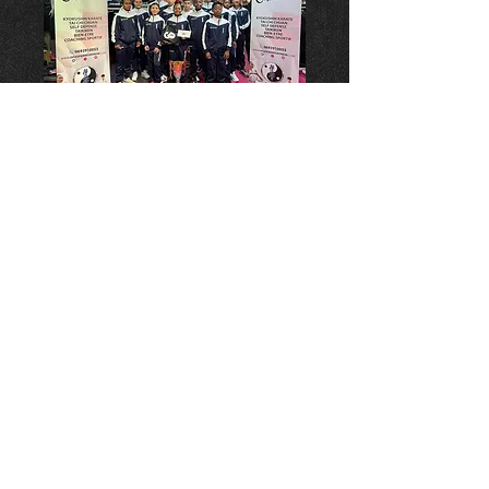
Survêtement du
Dojo
Prix
50,00 €
Quantité
*
Ajouter au panier