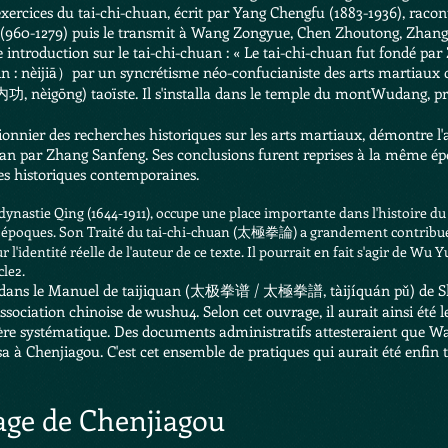
exercices du tai-chi-chuan, écrit par
Yang Chengfu
(1883-1936), racon
(960-1279) puis le transmit à Wang Zongyue, Chen Zhoutong, Zhang So
ve introduction sur le tai-chi-chuan : « Le tai-chi-chuan fut fondé p
in
: nèijiā）par un syncrétisme néo-confucianiste des arts martiaux
功, nèigōng) taoïste. Il s'installa dans le temple du mont
Wudang
, p
pionnier des recherches historiques sur les arts martiaux, démontre 
uan par Zhang Sanfeng. Ses conclusions furent reprises à la même ép
hes historiques contemporaines.
dynastie Qing
(1644-1911), occupe une place importante dans l'histoire du
es époques. Son Traité du tai-chi-chuan (太極拳論) a grandement contribué
l'identité réelle de l'auteur de ce texte. Il pourrait en fait s'agir de
Wu Yu
cle
2
.
nue dans le Manuel de taijiquan (太极拳谱 / 太極拳譜, tàijíquán pǔ) de
ssociation chinoise de wushu
4
. Selon cet ouvrage, il aurait ainsi été 
re systématique. Des documents administratifs attesteraient que W
usa à
Chenjiagou
. C'est cet ensemble de pratiques qui aurait été enfi
lage de Chenjiagou