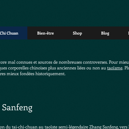
 Chi Chuan
Bien-être
Shop
Blog
ncore mal connues et sources de nombreuses controverses. Pour mieux
iques corporelles chinoises plus anciennes liées ou non au
taoïsme
. P
utres mieux fondées historiquement.
 Sanfeng
tion du tai-chi-chuan au taoïste semi-légendaire
Zhang Sanfeng
, vers