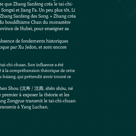
te que Zhang Sanfeng créa le tai-chi-
ngxi et Jiang Fa. Un peu plus tôt, Li
ar Zhang Sanfeng des Song. » Zhang créa
 du
bouddhisme
Chan
du
monastère
rovince de
Hubei
, pour enseigner sa
l'absence de fondements historiques
oque par Xu Jedon, et sont encore
 tai-chi-chuan. Son influence a été
 à la compréhension théorique de cette
-hsiang
, qui prétendit avoir trouvé ce
 Shen Shou (沈寿 / 沈壽, shěn shòu, né
le premier à exposer la théorie et les
ang Zongyue transmit le tai-chi-chuan
n transmis à Yang Luchan.