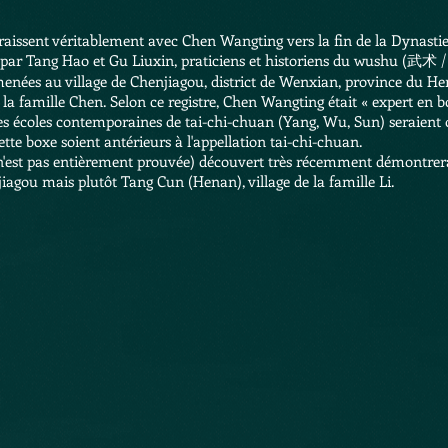
araissent véritablement avec
Chen Wangting
vers la fin de la
Dynasti
 par
Tang Hao
et
Gu Liuxin
, praticiens et historiens du wushu (武术 
menées au village de
Chenjiagou
, district de Wenxian, province du
He
e la famille Chen. Selon ce registre, Chen Wangting était « expert en 
entes écoles contemporaines de tai-chi-chuan (Yang, Wu, Sun) seraient o
ette boxe soient antérieurs à l'appellation tai-chi-chuan.
 n'est pas entièrement prouvée) découvert très récemment démontrerait
jiagou mais plutôt Tang Cun (Henan), village de la famille Li.