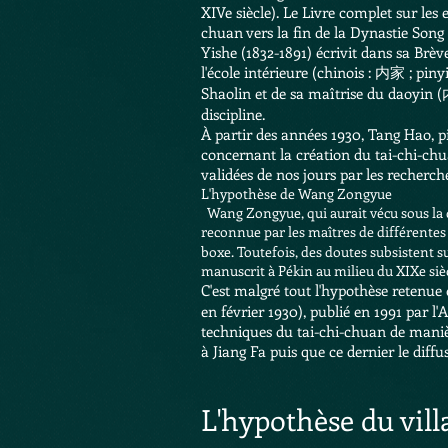
XIVe siècle). Le Livre complet sur les 
chuan vers la fin de la
Dynastie Song
Yishe (1832-1891) écrivit dans sa Brè
l'
école intérieure
(
chinois
: 内家 ;
piny
Shaolin
et de sa maîtrise du
daoyin
(内
discipline.
À partir des années 1930,
Tang Hao
, 
concernant la création du tai-chi-ch
validées de nos jours par les recherc
L'hypothèse de Wang Zongyue
Wang Zongyue
, qui aurait vécu sous la
reconnue par les maîtres de différent
boxe. Toutefois, des doutes subsistent sur 
manuscrit à Pékin au milieu du XIXe siè
C'est malgré tout l'hypothèse rete
en février 1930), publié en 1991 par l'
A
techniques du tai-chi-chuan de maniè
à Jiang Fa puis que ce dernier le diff
L'hypothèse du vil