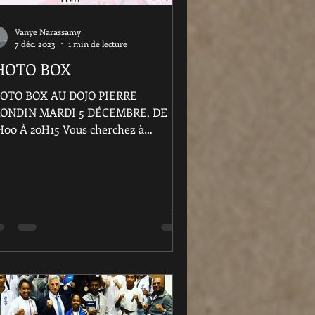
Vanye Narassamy
7 déc. 2023
1 min de lecture
HOTO BOX
OTO BOX AU DOJO PIERRE
ONDIN MARDI 5 DÉCEMBRE, DE
H00 À 20H15 Vous cherchez à
pturer les moments mémorables de
te année 2023...