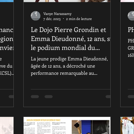
Vanye Narassamy
7 déc. 2023
2 min de lecture
imanche
Le Dojo Pierre Grondin et
P
gional
Emma Dieudonné, 12 ans, sur
PH
anvier
le podium mondial du
GR
Kyokushin Karaté
16
e
La jeune prodige Emma Dieudonné,
ca
ève du
âgée de 12 ans, a décroché une
cet
KCSL)
performance remarquable au
.
championnat du monde de Kyokushin
Karaté à...