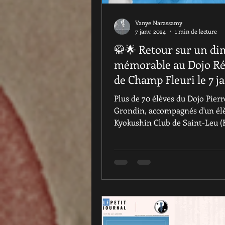
Vanye Narassamy
7 janv. 2024
1 min de lecture
🥋🌟 Retour sur un d
mémorable au Dojo Ré
de Champ Fleuri le 7 j
2024! 🌟🥋
Plus de 70 élèves du Dojo Pierr
Grondin, accompagnés d'un él
Kyokushin Club de Saint-Leu (
ainsi qu'un élève du Dojo Club..