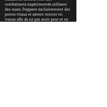
combattants expérimentés utilisent
des ruses, frappent exclusivement des
points vitaux et savent rentrer en
transe afin de ne pas avoir peur et ne
pas sentir les coups…
Le Penchak Silat, comme de
nombreux arts martiaux asiatiques,
est constitué de techniques issues de
l’observation des combats d’animaux
de la jungle. Par exemple, le Harimo
ou style du tigre est l’un des styles les
plus ancestraux de Sumatra. Dans ce
style, l’accent est mis sur des positions
très proches du sol : penché, couché,
assis ou accroupi. Les pratiquants
d’Harimo apprennent à utiliser leurs
mains comme « pieds d’appoints » et
leurs pieds comme « mains
supplémentaires ».