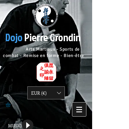
Dojo
Pierre Grondin
Arts Martiaux - Sports de
combat - Remise en forme - Bien-être
EUR (€)
MUSIC