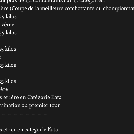
it plus de 151 combattants sur 15 catégories.
1ère (Coupe de la meilleure combattante du championna
55 kilos
: 2ème
55 kilos
5 kilos
e
5 kilos
5 kilos
ère
os et 1ère en Catégorie Kata
imination au premier tour
........................................
s et 1er en catégorie Kata