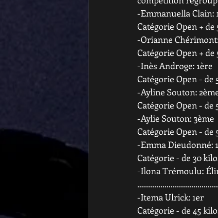
compétition regroupa
-Emmanuella Clain: 
Catégorie Open + de 
-Orianne Chérimont
Catégorie Open + de 
-Inès Androge: 1ère
Catégorie Open - de 5
-Ayline Souton: 2èm
Catégorie Open - de 5
-Aylie Souton: 3ème
Catégorie Open - de 5
-Emma Dieudonné: 1
Catégorie - de 30 kil
-Ilona Trémoulu: Él
.........................................
-Itema Ulrick: 1er
Catégorie - de 45 kilo