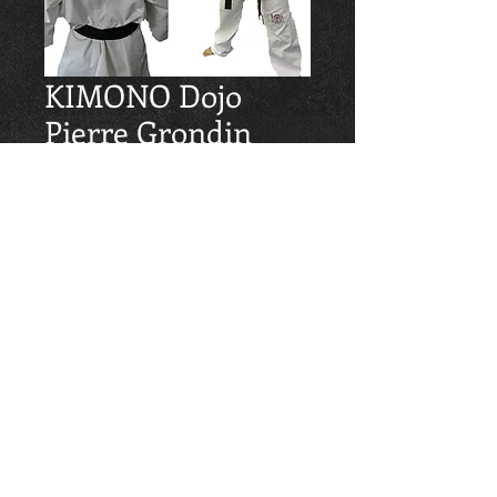
KIMONO Dojo
Pierre Grondin
Taille <160cm
Prix
45,00 €
TAILLES
*
Quantité
*
Ajouter au panier